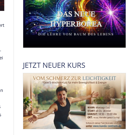
ert
.
ei
JETZT NEUER KURS
in
s
s