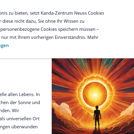
SEMINARE
UNSER WEBSHOP
WISSE
bnis zu bieten, setzt Kanda-Zentrum Neuss Cookies
 diese nicht dazu, Sie ohne Ihr Wissen zu
12 mit Thomas
ir personenbezogene Cookies speichern müssen –
es nur mit Ihrem vorherigen Einverständnis. Mehr
ungen
SONNE
lle allen Lebens. In
chen der Sonne und
nden. Wir
ls universellen Ort
rungen überwunden