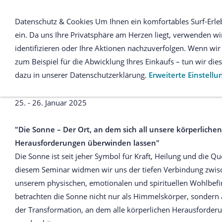
Datenschutz & Cookies Um Ihnen ein komfortables Surf-Erle
ein. Da uns Ihre Privatsphäre am Herzen liegt, verwenden wir
Jetzt buchen Hyperborea 
identifizieren oder Ihre Aktionen nachzuverfolgen. Wenn w
zum Beispiel für die Abwicklung Ihres Einkaufs – tun wir di
dazu in unserer Datenschutzerklärung.
Erweiterte Einstell
MEINE VERWANDTSCHAFT MIT DER 
25. - 26. Januar 2025
"Die Sonne – Der Ort, an dem sich all unsere körperlichen
Herausforderungen überwinden lassen"
Die Sonne ist seit jeher Symbol für Kraft, Heilung und die Que
diesem Seminar widmen wir uns der tiefen Verbindung zwis
unserem physischen, emotionalen und spirituellen Wohlbefi
betrachten die Sonne nicht nur als Himmelskörper, sondern a
der Transformation, an dem alle körperlichen Herausforde