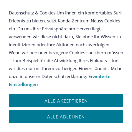
NAVIGATION ÖFFNEN
Datenschutz & Cookies Um Ihnen ein komfortables Surf-
Erlebnis zu bieten, setzt Kanda-Zentrum Neuss Cookies
Anmeldung
ein. Da uns Ihre Privatsphäre am Herzen liegt,
verwenden wir diese nicht dazu, Sie ohne Ihr Wissen zu
Ich habe bereits ein Konto
identifizieren oder Ihre Aktionen nachzuverfolgen.
Wenn wir personenbezogene Cookies speichern müssen
Bitte melden Sie sich mit Ihrem Kennwort an.
– zum Beispiel für die Abwicklung Ihres Einkaufs – tun
wir dies nur mit Ihrem vorherigen Einverständnis. Mehr
E-Mail oder Kundennummer:
dazu in unserer Datenschutzerklärung.
Erweiterte
Einstellungen
ALLE AKZEPTIEREN
Kennwort:
ALLE ABLEHNEN