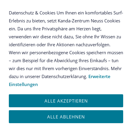
NAVIGATION ÖFFNEN
Datenschutz & Cookies Um Ihnen ein komfortables Surf-
Erlebnis zu bieten, setzt Kanda-Zentrum Neuss Cookies
Anmeldung
ein. Da uns Ihre Privatsphäre am Herzen liegt,
verwenden wir diese nicht dazu, Sie ohne Ihr Wissen zu
Ich habe bereits ein Konto
identifizieren oder Ihre Aktionen nachzuverfolgen.
Wenn wir personenbezogene Cookies speichern müssen
Bitte melden Sie sich mit Ihrem Kennwort an.
– zum Beispiel für die Abwicklung Ihres Einkaufs – tun
wir dies nur mit Ihrem vorherigen Einverständnis. Mehr
E-Mail oder Kundennummer:
dazu in unserer Datenschutzerklärung.
Erweiterte
Einstellungen
ALLE AKZEPTIEREN
Kennwort:
ALLE ABLEHNEN