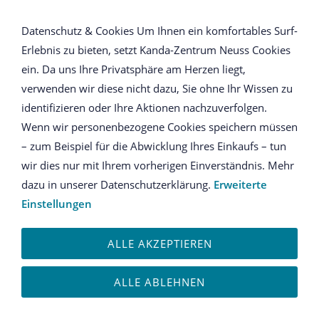
NAVIGATION ÖFFNEN
Datenschutz & Cookies Um Ihnen ein komfortables Surf-
Erlebnis zu bieten, setzt Kanda-Zentrum Neuss Cookies
Anmeldung
ein. Da uns Ihre Privatsphäre am Herzen liegt,
verwenden wir diese nicht dazu, Sie ohne Ihr Wissen zu
Ich habe bereits ein Konto
identifizieren oder Ihre Aktionen nachzuverfolgen.
Wenn wir personenbezogene Cookies speichern müssen
Bitte melden Sie sich mit Ihrem Kennwort an.
– zum Beispiel für die Abwicklung Ihres Einkaufs – tun
wir dies nur mit Ihrem vorherigen Einverständnis. Mehr
E-Mail oder Kundennummer:
dazu in unserer Datenschutzerklärung.
Erweiterte
Einstellungen
ALLE AKZEPTIEREN
Kennwort:
ALLE ABLEHNEN