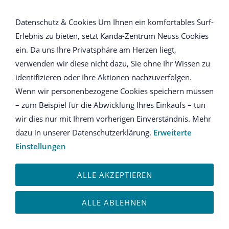
NAVIGATION ÖFFNEN
Datenschutz & Cookies Um Ihnen ein komfortables Surf-
Erlebnis zu bieten, setzt Kanda-Zentrum Neuss Cookies
Anmeldung
ein. Da uns Ihre Privatsphäre am Herzen liegt,
verwenden wir diese nicht dazu, Sie ohne Ihr Wissen zu
Ich habe bereits ein Konto
identifizieren oder Ihre Aktionen nachzuverfolgen.
Wenn wir personenbezogene Cookies speichern müssen
Bitte melden Sie sich mit Ihrem Kennwort an.
– zum Beispiel für die Abwicklung Ihres Einkaufs – tun
wir dies nur mit Ihrem vorherigen Einverständnis. Mehr
E-Mail oder Kundennummer:
dazu in unserer Datenschutzerklärung.
Erweiterte
Einstellungen
ALLE AKZEPTIEREN
Kennwort:
ALLE ABLEHNEN