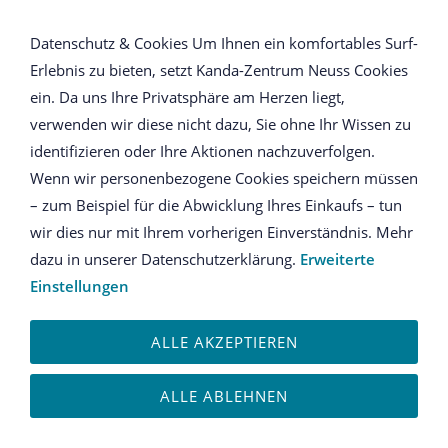
NAVIGATION ÖFFNEN
Datenschutz & Cookies Um Ihnen ein komfortables Surf-
Erlebnis zu bieten, setzt Kanda-Zentrum Neuss Cookies
Anmeldung
ein. Da uns Ihre Privatsphäre am Herzen liegt,
verwenden wir diese nicht dazu, Sie ohne Ihr Wissen zu
Ich habe bereits ein Konto
identifizieren oder Ihre Aktionen nachzuverfolgen.
Wenn wir personenbezogene Cookies speichern müssen
Bitte melden Sie sich mit Ihrem Kennwort an.
– zum Beispiel für die Abwicklung Ihres Einkaufs – tun
wir dies nur mit Ihrem vorherigen Einverständnis. Mehr
E-Mail oder Kundennummer:
dazu in unserer Datenschutzerklärung.
Erweiterte
Einstellungen
ALLE AKZEPTIEREN
Kennwort:
ALLE ABLEHNEN