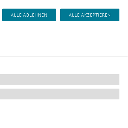
NSWERTES
DOWNLOAD
QS24 AUFNAHMEN
ALLE ABLEHNEN
ALLE AKZEPTIEREN